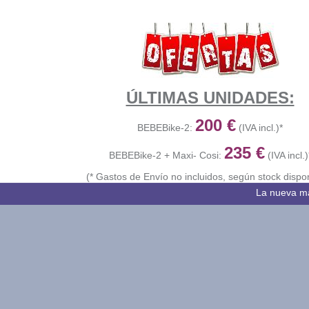
ÚLTIMAS UNIDADES:
200 €
BEBEBike-2:
(IVA incl.)*
235
€
BEBEBike-2 + Maxi- Cosi:
(IVA incl.)
(* Gastos de Envío no incluidos, según stock dispon
La nueva ma