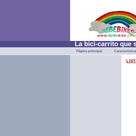
La bici-carrito que 
Página principal
Característic
LIST